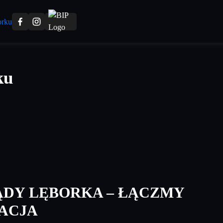
ku
DY LĘBORKA – ŁĄCZMY
LACJA