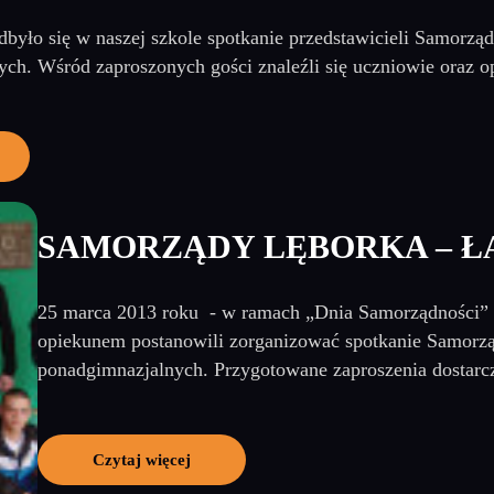
było się w naszej szkole spotkanie przedstawicieli Samorzą
ch. Wśród zaproszonych gości znaleźli się uczniowie oraz o
SAMORZĄDY LĘBORKA – Ł
25 marca 2013 roku - w ramach „Dnia Samorządności” 
opiekunem postanowili zorganizować spotkanie Samorzą
ponadgimnazjalnych. Przygotowane zaproszenia dostarc
Czytaj więcej