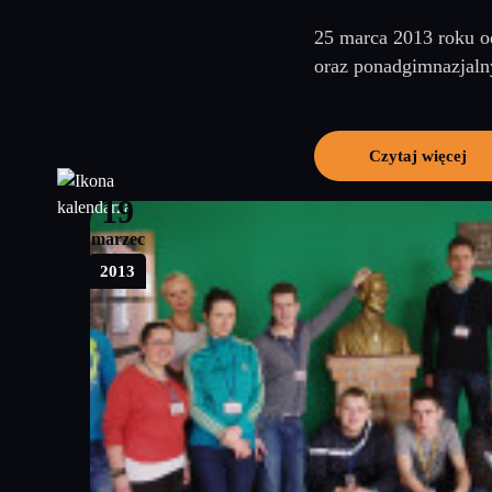
25 marca 2013 roku od
oraz ponadgimnazjalny
Czytaj więcej
19
marzec
2013