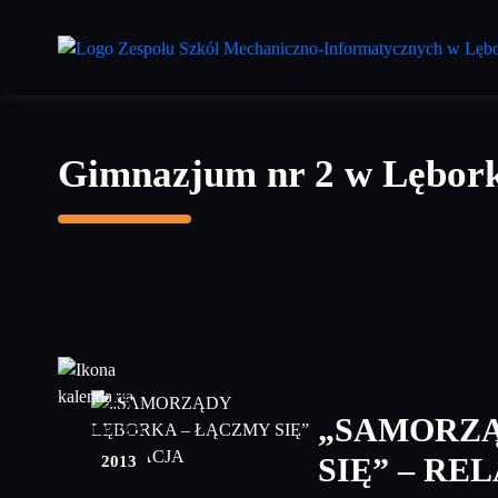
Przejdź
do
treści
głównej
Gimnazjum nr 2 w Lębor
25
„SAMORZĄ
marzec
2013
SIĘ” – RE