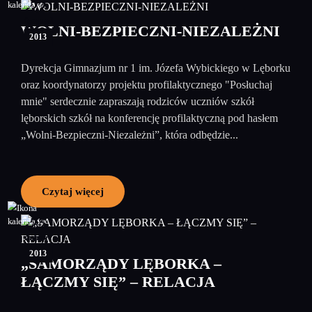
22
listopad
WOLNI-BEZPIECZNI-NIEZALEŻNI
2013
Dyrekcja Gimnazjum nr 1 im. Józefa Wybickiego w Lęborku
oraz koordynatorzy projektu profilaktycznego "Posłuchaj
mnie" serdecznie zapraszają rodziców uczniów szkół
lęborskich szkół na konferencję profilaktyczną pod hasłem
„Wolni-Bezpieczni-Niezależni”, która odbędzie...
Czytaj więcej
25
marzec
2013
„SAMORZĄDY LĘBORKA –
ŁĄCZMY SIĘ” – RELACJA