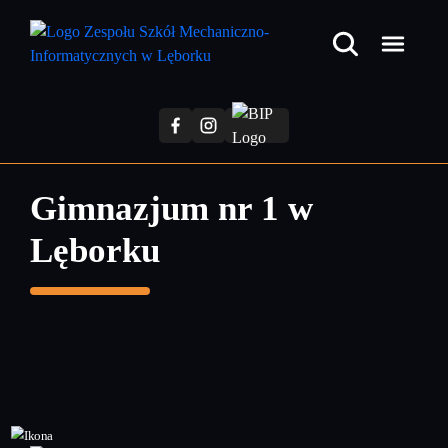
Przejdź
do
treści
głównej
Gimnazjum nr 1 w
Lęborku