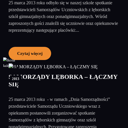
25 marca 2013 roku odbyło się w naszej szkole spotkanie
przedstawicieli Samorządów Uczniowskich z lęborskich
szkół gimnazjalnych oraz ponadgimnazjalnych. Wśród
zaproszonych gości znaleźli się uczniowie oraz opiekunowie
reprezentujący następujące placówki:...
Czytaj więcej
19
marzec
SAMORZĄDY LĘBORKA – ŁĄCZMY
2013
SIĘ
25 marca 2013 roku - w ramach „Dnia Samorządności”
przedstawiciele Samorządu Uczniowskiego wraz z
opiekunem postanowili zorganizować spotkanie
Samorządów z lęborskich gimnazjów oraz szkół
ponadgimnazjalnych. Przygotowane zaproszenia