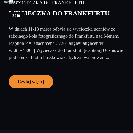
25
marzec
WYCIECZKA DO FRANKFURTU
2010
W dniach 11-13 marca odbyła się wycieczka uczniów ze
szkolnego koła fotograficznego do Frankfurtu nad Menem.
[caption id="attachment_3726" align="aligncenter"
width="500"] Wycieczka do Frankfurtu[/caption] Uczniowie
pod opieką Piotra Paszkowiaka byli zakwaterowani...
Czytaj więcej