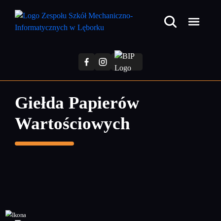
Przejdź
do
treści
głównej
Giełda Papierów
Wartościowych