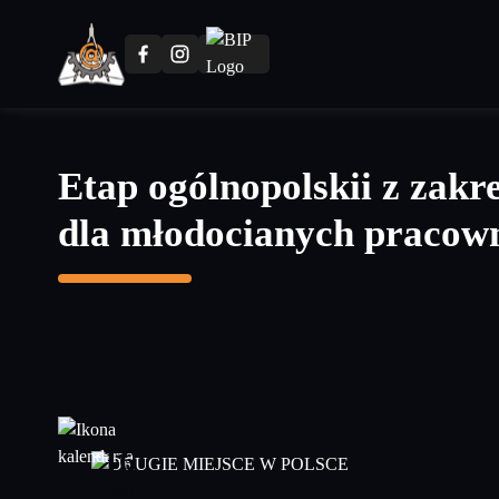
Przejdź
do
treści
głównej
Etap ogólnopolskii z zakr
dla młodocianych pracow
16
maj