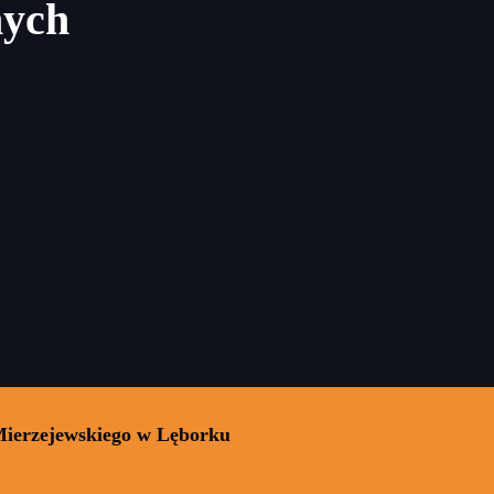
nych
Mierzejewskiego w Lęborku