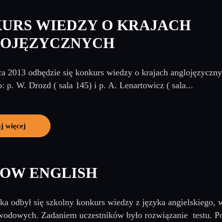
URS WIEDZY O KRAJACH
OJĘZYCZNYCH
a 2013 odbędzie się konkurs wiedzy o krajach anglojęzycznyc
: p. W. Drozd ( sala 145) i p. A. Lenartowicz ( sala...
j więcej
OW ENGLISH
ka odbył się szkolny konkurs wiedzy z języka angielskiego,
awodowych. Zadaniem uczestników było rozwiązanie testu. Pon