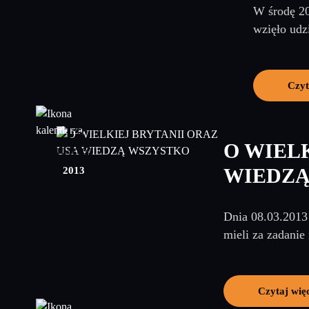
W środę 20
wzięło udzi
Czyt
15
O WIEL
marzec
2013
WIEDZĄ
Dnia 08.03.2013 
mieli za zadanie
Czytaj wię