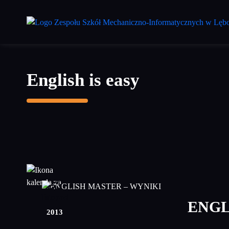
Przejdź
do
treści
głównej
English is easy
25
listopad
ENGL
2013