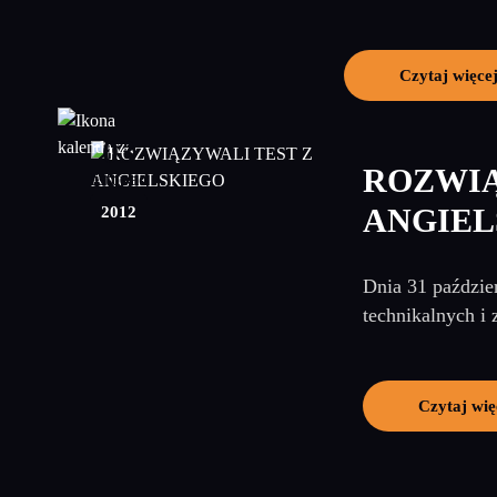
Czytaj więce
03
ROZWIĄ
listopad
2012
ANGIEL
Dnia 31 paździe
technikalnych i 
Czytaj wię