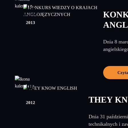
04
KONK
marzec
2013
ANGL
Dnia 8 marc
angielskiego
Czyta
06
listopad
THEY KN
2012
Dnia 31 październi
technikalnych i z