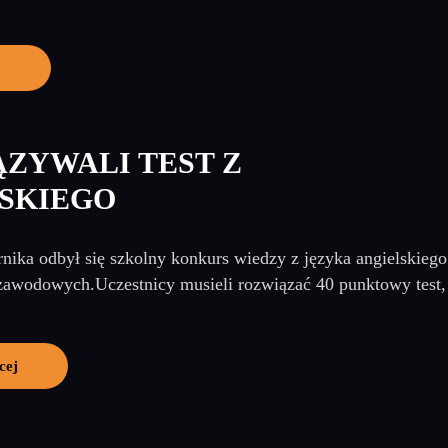
j
ZYWALI TEST Z
SKIEGO
rnika odbył się szkolny konkurs wiedzy z języka angielskieg
zawodowych.Uczestnicy musieli rozwiązać 40 punktowy test, k
cej