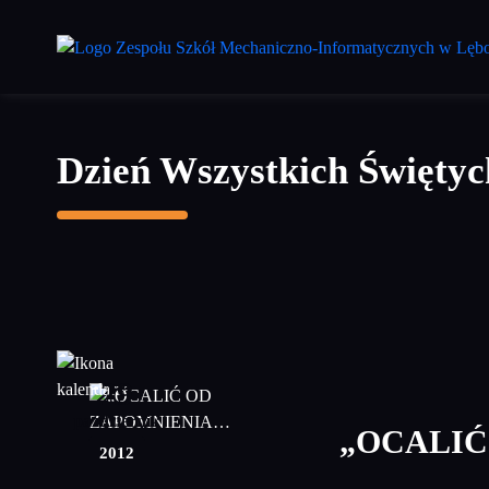
Przejdź
do
treści
głównej
Dzień Wszystkich Świętyc
29
październik
„OCALIĆ
2012