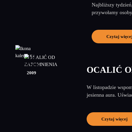
Najbliższy tydzień
przywołamy osoby,
Czytaj więce
10
listopad
OCALIĆ O
2009
W listopadzie wspomi
jesienna aura. Uświa
Czytaj więcej