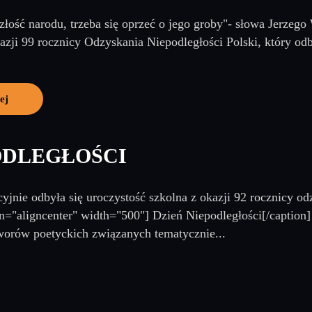
złość narodu, trzeba się oprzeć o jego groby"- słowa Jerzeg
ji 99 rocznicy Odzyskania Niepodległości Polski, który odbył
ej
ODLEGŁOŚCI
yjnie odbyła się uroczystość szkolna z okazji 92 rocznicy od
gn="aligncenter" width="500"] Dzień Niepodległości[/capti
worów poetyckich związanych tematycznie...