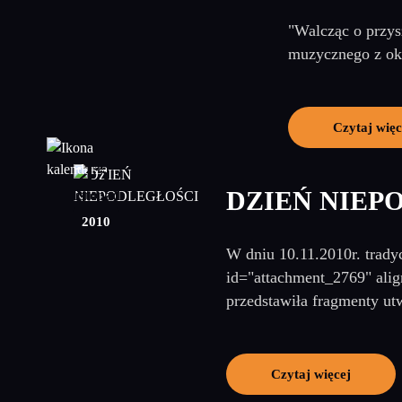
"Walcząc o przys
muzycznego z okaz
Czytaj więc
15
DZIEŃ NIEP
listopad
2010
W dniu 10.11.2010r. tradyc
id="attachment_2769" ali
przedstawiła fragmenty ut
Czytaj więcej