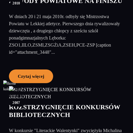
ZAWODY POWIATOWE NA FINISZU
2010
W dniach 20 i 21 maja 2010r. odbyły się Mistrzostwa
Powiatu w Lekkiej atletyce. Pierwszego dnia rywalizowały
dziewczęta , a drugiego chłopcy z sześciu szkół
ponadgimnazjalnych Lęborka:
ZSO1,IILO,ZSMI,ZSGŻiA,ZSEH,PCE-ZSP [caption
id="attachment_3448"...
Czytaj więcej
20
kwiecień
2007
ROZSTRZYGNIĘCIE KONKURSÓW
BIBLIOTECZNYCH
W konkursie "Literackie Walentynki" zwyciężyła Michalina