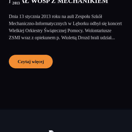
FINAŁ WOŚP Z MECHANIKIEM
2013
Dnia 13 stycznia 2013 roku na auli Zespołu Szkół
Mechaniczno-Informatycznych w Lęborku odbył się koncert
Wielkiej Orkiestry Świątecznej Pomocy. Wolontariusze
ZSMI wraz z opiekunem p. Wiolettą Drozd brali udział...
Czytaj więcej