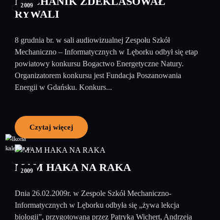
MECHANIK ZDEKLASOWAŁ
2009
RYWALI
8 grudnia br. w sali audiowizualnej Zespołu Szkół
Mechaniczno – Informatycznych w Lęborku odbył się etap
powiatowy konkursu Bogactwo Energetyczne Natury.
Organizatorem konkursu jest Fundacja Poszanowania
Energii w Gdańsku. Konkurs...
Czytaj więcej
27
luty
MAM HAKA NA RAKA
2009
Dnia 26.02.2009r. w Zespole Szkół Mechaniczno-
Informatycznych w Lęborku odbyła się „żywa lekcja
biologii”, przygotowana przez Patryka Wichert, Andrzeja