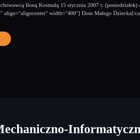
ychowawcą Iloną Kosmalą 15 stycznia 2007 r. (poniedziałek
" align="aligncenter" width="400"] Dom Małego Dziecka[/capt
Mechaniczno-Informatycz