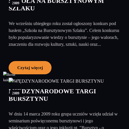
SZKOŁA NA BURSZTYNOWYM
2009
SZLAKU
We wrześniu ubiegłego roku został ogłoszony konkurs pod
hasłem „Szkoła na Bursztynowym Szlaku”. Celem konkursu
było popularyzowanie wiedzy o bursztynie – jego walorach,
znaczeniu dla rozwoju kultury, sztuki, nauki oraz...
Czytaj więcej
25
marzec
MIĘDZYNARODOWE TARGI
2009
BURSZTYNU
W dniu 14 marca 2009 roku grupa uczniów wzięła udział w
seminarium poświęconemu bursztynowi i jego
właściwościom oraz o jego inkluzji pt. "Bursztyn - o