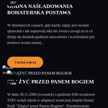
2017
GODNA NAŚLADOWANIA
BOHATERSKA POSTAWA
W dzisiejszych czasach, gdy każdy zajęty jest swoimi
sprawami i tak naprawdę nikt nie zwraca uwagi na to co
dzieję się dookoła godnym zauważenia i wyróżniania jest
postawa ucznia naszej...
Czytaj więcej
30
listopad
ZDĄŻYĆ PRZED PANEM BOGIEM
2006
W dniu 30.11.2006 (czwartek) o godzinie 9:00 uczniowie
ZSP1 wzięli udział w adaptacji scenicznej książki Hanny
Krall "Zdążyć przed Panem Bogiem". Przedstawienie