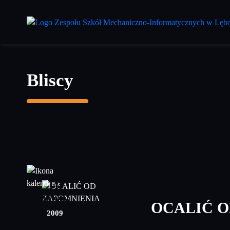
Przejdź
do
treści
głównej
Bliscy
10
listopad
OCALIĆ O
2009