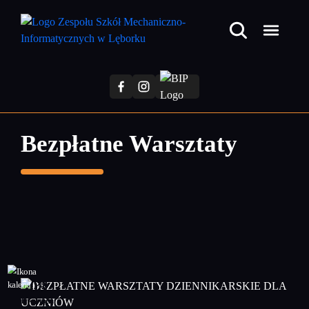
Przejdź
do
treści
głównej
Bezpłatne Warsztaty
08
kwiecień