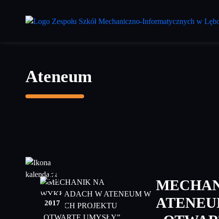
Przejdź
do
treści
głównej
Ateneum
20
MECHAN
grudzień
ATENEU
2017