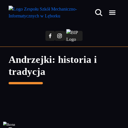
Przejdź
do
treści
głównej
Andrzejki: historia i
tradycja