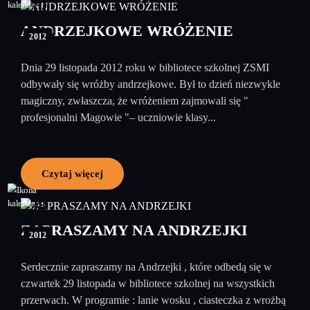
30
listopad
ANDRZEJKOWE WRÓŻENIE
2012
Dnia 29 listopada 2012 roku w bibliotece szkolnej ZSMI
odbywały się wróżby andrzejkowe. Był to dzień niezwykle
magiczny, zwłaszcza, że wróżeniem zajmowali się "
profesjonalni Magowie "– uczniowie klasy...
Czytaj więcej
28
listopad
ZAPRASZAMY NA ANDRZEJKI
2012
Serdecznie zapraszamy na Andrzejki , które odbedą się w
czwartek 29 listopada w bibliotece szkolnej na wszystkich
przerwach. W programie : lanie wosku , ciasteczka z wrożbą