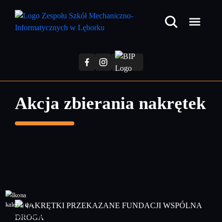
Przejdź
do
treści
głównej
Akcja zbierania nakrętek
17
październik