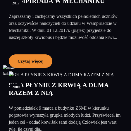
WAMPIRIADA W MECHANIKU
2017
Zapraszamy i zachęcamy wszystkich pełnoletnich uczniów
oraz oczywiście nauczycieli do udziału w Wampiriadzie w
Mechaniku. W dniu 01.12.2017r. (piątek) przyjedzie do
naszej szkoły krwiobus i będzie możliwość oddania krwi...
Czytaj więcej
10
marzec
SIŁA PŁYNIE Z KRWIĄ A DUMA
2009
RAZEM Z NIĄ
W poniedziałek 9 marca z budynku ZSMI w kierunku
pogotowia wyruszyła grupka młodych ludzi. Przyświecał im
jeden cel - oddać krew.Jak sami dodają Człowiek jest wart
tyle, ile czyni dla...