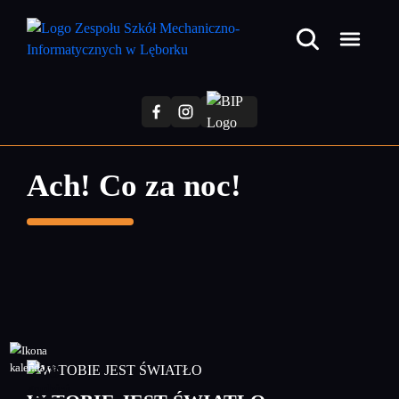
Przejdź
do
treści
głównej
Ach! Co za noc!
28
grudzień