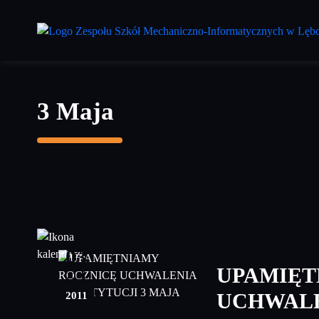
Przejdź
do
treści
głównej
3 Maja
03
UPAMIĘT
maj
2011
UCHWALE