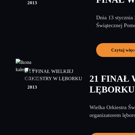
2013
Dnia 13 stycznia
Świątecznej Pomo
Czytaj więc
07
21 FINAŁ
styczeń
2013
LĘBORKU
Wielka Orkiestra Św
organizatorem lębors