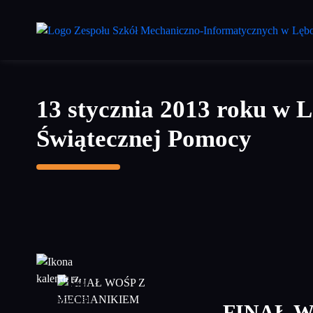
Przejdź
do
treści
głównej
13 stycznia 2013 roku w L
Świątecznej Pomocy
14
styczeń
FINAŁ 