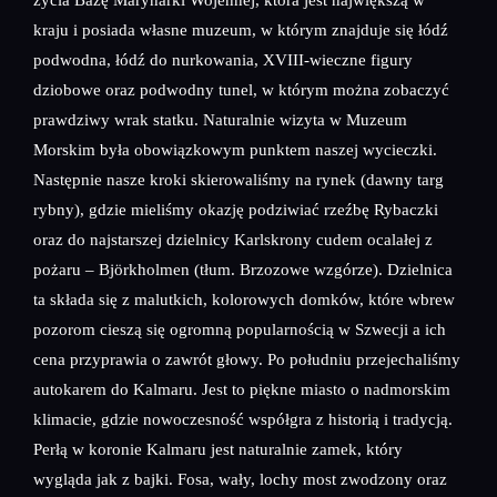
kraju i posiada własne muzeum, w którym znajduje się łódź
podwodna, łódź do nurkowania, XVIII-wieczne figury
dziobowe oraz podwodny tunel, w którym można zobaczyć
prawdziwy wrak statku. Naturalnie wizyta w Muzeum
Morskim była obowiązkowym punktem naszej wycieczki.
Następnie nasze kroki skierowaliśmy na rynek (dawny targ
rybny), gdzie mieliśmy okazję podziwiać rzeźbę Rybaczki
oraz do najstarszej dzielnicy Karlskrony cudem ocalałej z
pożaru – Björkholmen (tłum. Brzozowe wzgórze). Dzielnica
ta składa się z malutkich, kolorowych domków, które wbrew
pozorom cieszą się ogromną popularnością w Szwecji a ich
cena przyprawia o zawrót głowy. Po południu przejechaliśmy
autokarem do Kalmaru. Jest to piękne miasto o nadmorskim
klimacie, gdzie nowoczesność współgra z historią i tradycją.
Perłą w koronie Kalmaru jest naturalnie zamek, który
wygląda jak z bajki. Fosa, wały, lochy most zwodzony oraz