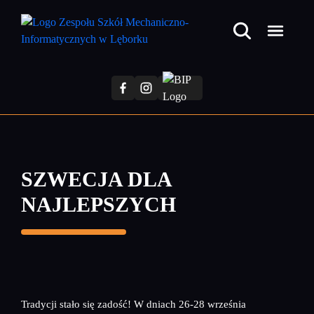
Przejdź
do
treści
głównej
SZWECJA DLA
NAJLEPSZYCH
Tradycji stało się zadość! W dniach 26-28 września