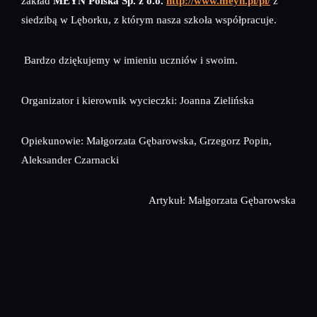
zakład
MEYN Polska Sp. z o.o.
http://www.meyn.pl/pl/
z
siedzibą w Lęborku, z którym nasza szkoła współpracuje.
Bardzo dziękujemy w imieniu uczniów i swoim.
Organizator i kierownik wycieczki: Joanna Zielińska
Opiekunowie: Małgorzata Gębarowska, Grzegorz Popin,
Aleksander Czarnacki
Artykuł: Małgorzata Gębarowska