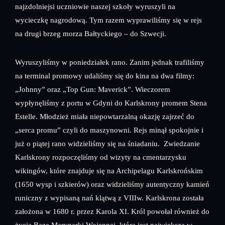
najzdolniejsi uczniowie naszej szkoły wyruszyli na
wycieczkę nagrodową. Tym razem wyprawiliśmy się w rejs
na drugi brzeg morza Bałtyckiego – do Szwecji.
Wyruszyliśmy w poniedziałek rano. Zanim jednak trafiliśmy
na terminal promowy udaliśmy się do kina na dwa filmy:
„Johnny” oraz „Top Gun: Maverick”. Wieczorem
wypłynęliśmy z portu w Gdyni do Karlskrony promem Stena
Estelle. Młodzież miała niepowtarzalną okazję zajrzeć do
„serca promu” czyli do maszynowni. Rejs minął spokojnie i
już o piątej rano widzieliśmy się na śniadaniu. Zwiedzanie
Karlskrony rozpoczęliśmy od wizyty na cmentarzysku
wikingów, które znajduje się na Archipelagu Karlskrońskim
(1650 wysp i szkierów) oraz widzieliśmy autentyczny kamień
runiczny z wypisaną nań klątwą z VIIIw. Karlskrona została
założona w 1680 r. przez Karola XI. Król powołał również do
życia Bazę Marynarki Wojennej, która jest największą w