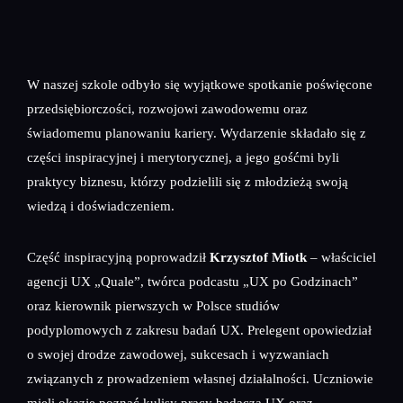
W naszej szkole odbyło się wyjątkowe spotkanie poświęcone
przedsiębiorczości, rozwojowi zawodowemu oraz
świadomemu planowaniu kariery. Wydarzenie składało się z
części inspiracyjnej i merytorycznej, a jego gośćmi byli
praktycy biznesu, którzy podzielili się z młodzieżą swoją
wiedzą i doświadczeniem.
Część inspiracyjną poprowadził
Krzysztof Miotk
– właściciel
agencji UX „Quale”, twórca podcastu „UX po Godzinach”
oraz kierownik pierwszych w Polsce studiów
podyplomowych z zakresu badań UX. Prelegent opowiedział
o swojej drodze zawodowej, sukcesach i wyzwaniach
związanych z prowadzeniem własnej działalności. Uczniowie
mieli okazję poznać kulisy pracy badacza UX oraz