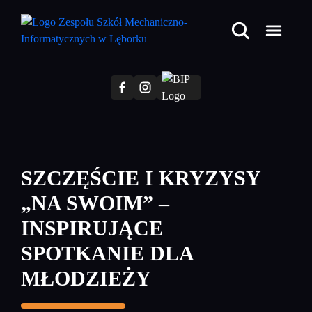
Przejdź
do
treści
głównej
SZCZĘŚCIE I KRYZYSY
„NA SWOIM” –
INSPIRUJĄCE
SPOTKANIE DLA
MŁODZIEŻY