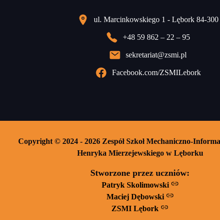
ul. Marcinkowskiego 1 - Lębork 84-300
+48 59 862 – 22 – 95
sekretariat@zsmi.pl
Facebook.com/ZSMILebork
Copyright © 2024 - 2026 Zespół Szkoł Mechaniczno-Informa
Henryka Mierzejewskiego w Lęborku
Stworzone przez uczniów:
Patryk Skolimowski
Maciej Dębowski
ZSMI Lębork