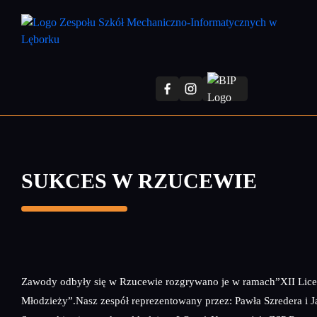
Przejdź
do
treści
głównej
SUKCES W RZUCEWIE
Zawody odbyły się w Rzucewie rozgrywano je w ramach”XII Lice
Młodzieży”.Nasz zespół reprezentowany przez: Pawła Szredera i 