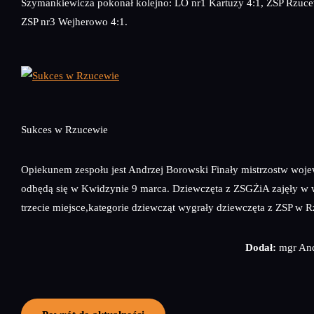
Szymankiewicza pokonał kolejno: LO nr1 Kartuzy 4:1, ZSP Rzuce
ZSP nr3 Wejherowo 4:1.
Sukces w Rzucewie
Opiekunem zespołu jest Andrzej Borowski Finały mistrzostw woj
odbędą się w Kwidzynie 9 marca. Dziewczęta z ZSGŻiA zajęły w
trzecie miejsce,kategorie dziewcząt wygrały dziewczęta z ZSP w 
Dodał:
mgr And