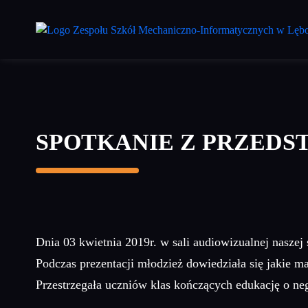
Przejdź
do
treści
głównej
SPOTKANIE Z PRZEDS
Dnia 03 kwietnia 2019r. w sali audiowizualnej nasze
Podczas prezentacji młodzież dowiedziała się jakie 
Przestrzegała uczniów klas kończących edukację o 