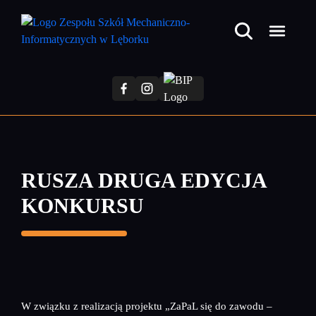
Przejdź
do
treści
głównej
RUSZA DRUGA EDYCJA
KONKURSU
W związku z realizacją projektu „ZaPaL się do zawodu –