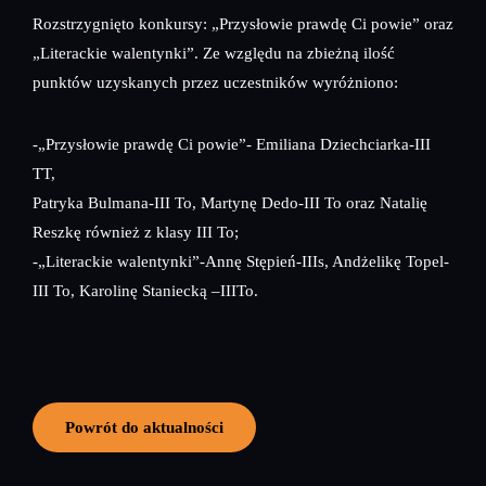
Rozstrzygnięto konkursy: „Przysłowie prawdę Ci powie” oraz
„Literackie walentynki”. Ze względu na zbieżną ilość
punktów uzyskanych przez uczestników wyróżniono:
-„Przysłowie prawdę Ci powie”- Emiliana Dziechciarka-III
TT,
Patryka Bulmana-III To, Martynę Dedo-III To oraz Natalię
Reszkę również z klasy III To;
-„Literackie walentynki”-Annę Stępień-IIIs, Andżelikę Topel-
III To, Karolinę Staniecką –IIITo.
Powrót do aktualności