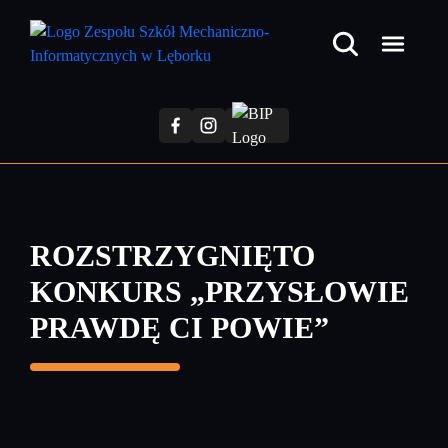
Przejdź
do
treści
głównej
ROZSTRZYGNIĘTO
KONKURS „PRZYSŁOWIE
PRAWDĘ CI POWIE”