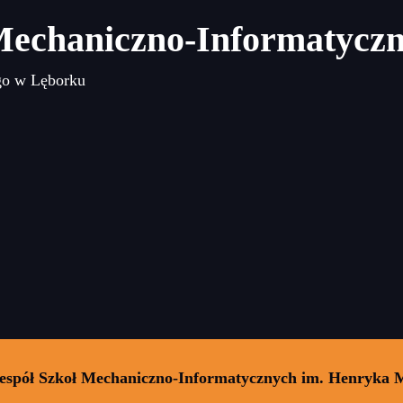
Mechaniczno-Informatycz
go w Lęborku
Zespół Szkoł Mechaniczno-Informatycznych im. Henryka 