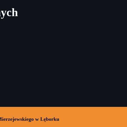
nych
Mierzejewskiego w Lęborku