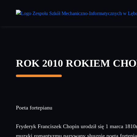
Przejdź
do
treści
głównej
ROK 2010 ROKIEM CH
Poeta fortepianu
Fryderyk Franciszek Chopin urodził się 1 marca 1810r
muzyki romantyzmu nazywany słusznie poetą fortepia