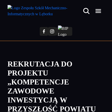
Przejdź
do
treści
głównej
REKRUTACJA DO
PROJEKTU
„KOMPETENCJE
ZAWODOWE
INWESTYCJĄ W
PRZYSZŁOŚĆ POWIATU