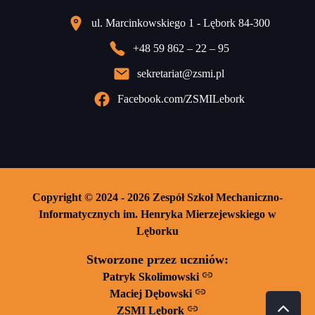
ul. Marcinkowskiego 1 - Lębork 84-300
+48 59 862 – 22 – 95
sekretariat@zsmi.pl
Facebook.com/ZSMILebork
Copyright © 2024 - 2026 Zespół Szkoł Mechaniczno-
Informatycznych im. Henryka Mierzejewskiego w
Lęborku
Stworzone przez uczniów:
Patryk Skolimowski
Maciej Dębowski
ZSMI Lębork