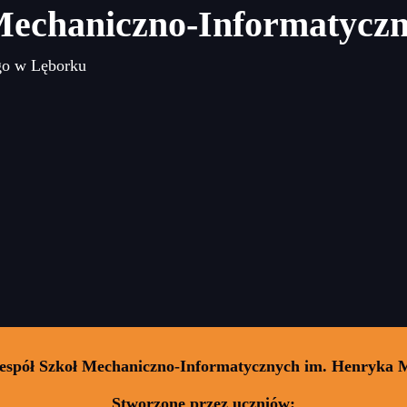
Mechaniczno-Informatycz
go w Lęborku
Zespół Szkoł Mechaniczno-Informatycznych im. Henryka 
Stworzone przez uczniów: