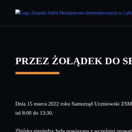
Przejdź
do
treści
głównej
PRZEZ ŻOŁĄDEK DO SE
Dnia 15 marca 2022 roku Samorząd Uczniowski ZSMI 
od 8:00 do 13:30.
Zbiórka pieniędzy była powiązana z wcześniej pro