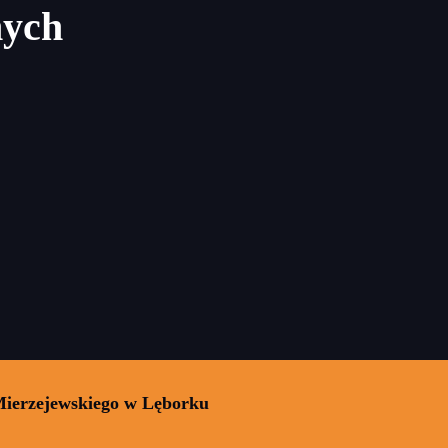
nych
Mierzejewskiego w Lęborku