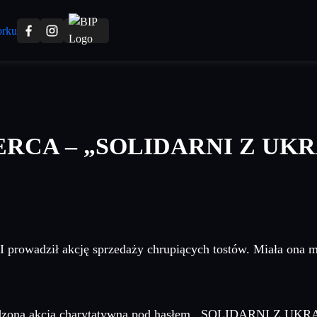
RCA – „SOLIDARNI Z UK
prowadził akcję sprzedaży chrupiących tostów. Miała ona m
wadzoną akcją charytatywną pod hasłem ,,SOLIDARNI Z UKRA