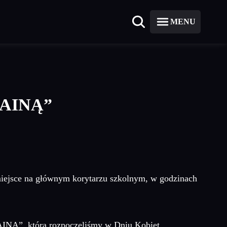
MENU
RAINĄ”
iejsce na głównym korytarzu szkolnym, w godzinach
INĄ”, którą rozpoczęliśmy w Dniu Kobiet.