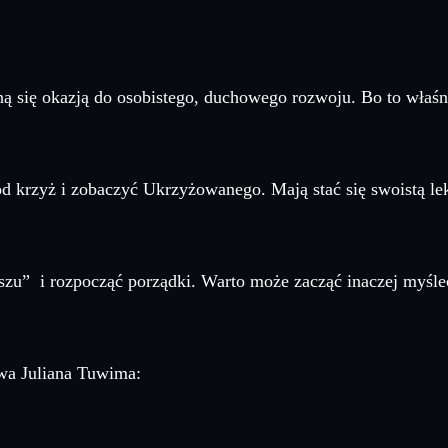
ną się okazją do osobistego, duchowego rozwoju. Bo to właś
od krzyż i zobaczyć Ukrzyżowanego. Mają stać się swoistą lek
zu” i rozpocząć porządki. Warto może zacząć inaczej myśleć…
owa Juliana Tuwima: