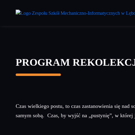
Przejdź
do
treści
głównej
PROGRAM REKOLEKCJ
Czas wielkiego postu, to czas zastanowienia się nad 
samym sobą. Czas, by wyjść na „pustynię”, w której j