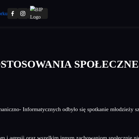
OSTOSOWANIA SPOŁECZN
haniczno- Informatycznych odbyło się spotkanie młodzieży 
niom i agresji oraz wszelkim innym zachowaniom społecznie 