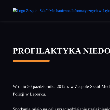
Przejdź
do
treści
głównej
PROFILAKTYKA NIED
W dniu 30 października 2012 r. w Zespole Szkół Mec
Policji w Lęborku.
Spotkanie miało na celu przeciwdziałanie uzależnie