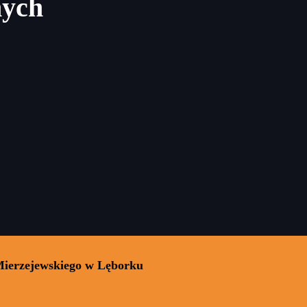
nych
Mierzejewskiego w Lęborku