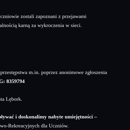
zniowie zostali zapoznani z przejawami
lnością karną za wykroczenia w sieci.
 przestępstwa m.in. poprzez anonimowe zgłoszenia
: 8359794
ta Lębork.
ływać i doskonalimy nabyte umiejętności –
towo-Rekreacyjnych dla Uczniów.