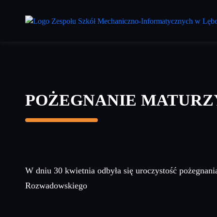
Przejdź
do
treści
głównej
POŻEGNANIE MATUR
W dniu 30 kwietnia odbyła się uroczystość pożegnani
Rozwadowskiego