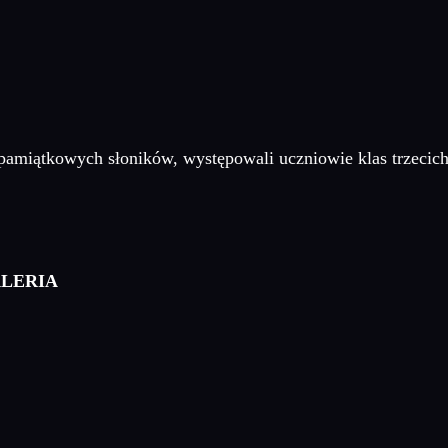
pamiątkowych słoników, występowali uczniowie klas trzecic
ALERIA