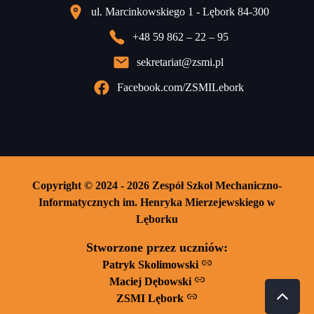
ul. Marcinkowskiego 1 - Lębork 84-300
+48 59 862 – 22 – 95
sekretariat@zsmi.pl
Facebook.com/ZSMILebork
Copyright © 2024 - 2026 Zespół Szkoł Mechaniczno-
Informatycznych im. Henryka Mierzejewskiego w
Lęborku
Stworzone przez uczniów:
Patryk Skolimowski
Maciej Dębowski
ZSMI Lębork