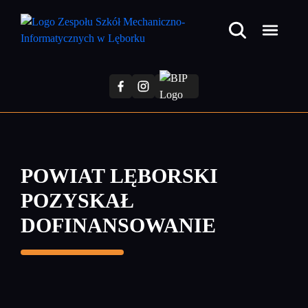
Przejdź
do
treści
głównej
POWIAT LĘBORSKI
POZYSKAŁ
DOFINANSOWANIE