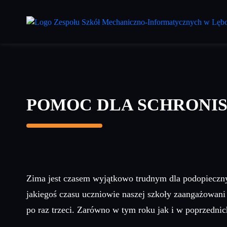
Przejdź
do
treści
głównej
POMOC DLA SCHRONI
Zima jest czasem wyjątkowo trudnym dla podopiec
jakiegoś czasu uczniowie naszej szkoły zaangażowa
po raz trzeci. Zarówno w tym roku jak i w poprzednic