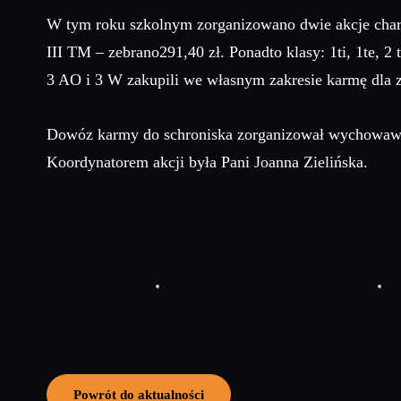
W tym roku szkolnym zorganizowano dwie akcje chary
III TM – zebrano291,40 zł. Ponadto klasy: 1ti, 1te, 2
3 AO i 3 W zakupili we własnym zakresie karmę dla z
Dowóz karmy do schroniska zorganizował wychowaw
Koordynatorem akcji była Pani Joanna Zielińska.
Powrót do aktualności