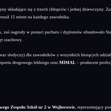
ny składające się z trzech chłopców i jednej dziewczyny. Z
nosił 15 minut na każdego zawodnika.
ak, zaś nagrody w postaci pucharu i dyplomów ufundowało S
ęt szachowy.
raz słodyczy) dla zawodników z wszystkich biorących udział
nsportu drogowego lekkiego oraz
MIMAL
– producent profesj
wego Zespołu Szkół nr 2 w Wejherowie
, reprezentujący p