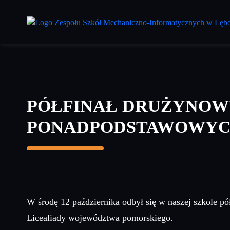
Przejdź
do
treści
głównej
PÓŁFINAŁ DRUŻYNOW
PONADPODSTAWOWYC
W środę 12 października odbył się w naszej szkole 
Licealiady województwa pomorskiego.