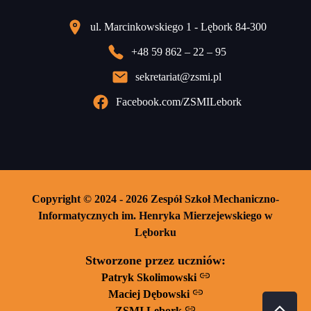
ul. Marcinkowskiego 1 - Lębork 84-300
+48 59 862 – 22 – 95
sekretariat@zsmi.pl
Facebook.com/ZSMILebork
Copyright © 2024 - 2026 Zespół Szkoł Mechaniczno-
Informatycznych im. Henryka Mierzejewskiego w
Lęborku
Stworzone przez uczniów:
Patryk Skolimowski
Maciej Dębowski
ZSMI Lębork