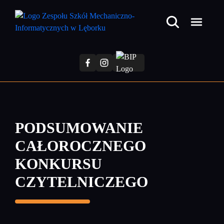
Przejdź
do
treści
głównej
PODSUMOWANIE
CAŁOROCZNEGO
KONKURSU
CZYTELNICZEGO