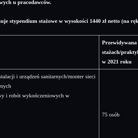
owych u pracodawców.
uje stypendium stażowe w wysokości 1440 zł netto (na ręk
Przewidywana 
stażach/prakt
w 2021 roku
stalacji i urządzeń sanitarnych/monter sieci
arnych
wy i robót wykończeniowych w
75 osób