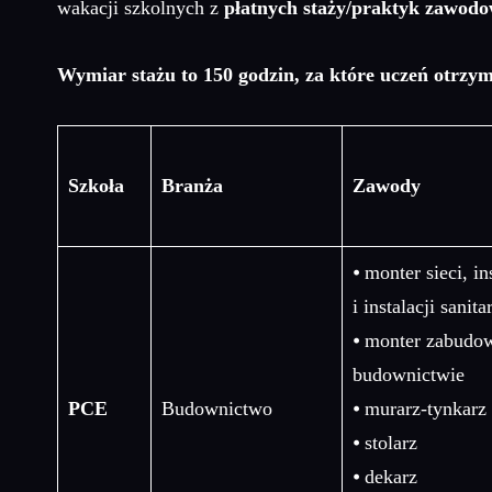
wakacji szkolnych z
płatnych staży/praktyk zawod
Wymiar stażu to 150 godzin, za które uczeń otrzym
Szkoła
Branża
Zawody
⦁ monter sieci, in
i instalacji sanit
⦁ monter zabudo
budownictwie
PCE
Budownictwo
⦁ murarz-tynkarz
⦁ stolarz
⦁ dekarz