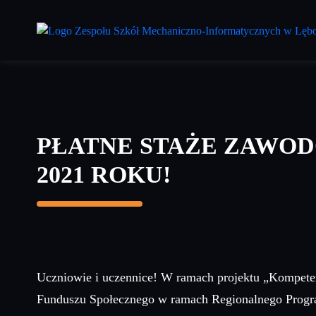
Przejdź
do
treści
głównej
PŁATNE STAŻE ZAWO
2021 ROKU!
Uczniowie i uczennice! W ramach projektu „Kompete
Funduszu Społecznego w ramach Regionalnego Progra