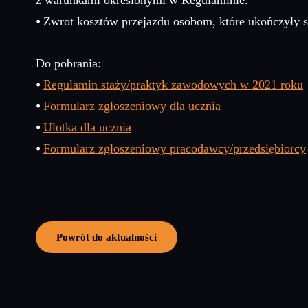
z warunkami określonymi w Regulaminie.
⦁ Zwrot kosztów przejazdu osobom, które ukończyły
Do pobrania:
⦁
Regulamin staży/praktyk zawodowych w 2021 roku
⦁
Formularz zgłoszeniowy dla ucznia
⦁
Ulotka dla ucznia
⦁
Formularz zgłoszeniowy pracodawcy/przedsiębiorcy
Powrót do aktualności