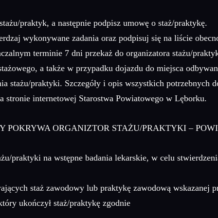
tażu/praktyk, a następnie podpisz umowę o staż/praktykę.
rdzaj wykonywane zadania oraz podpisuj się na liście obecno
czalnym terminie 7 dni przekaż do organizatora stażu/prakty
stażowego, a także w przypadku dojazdu do miejsca odbywani
ia stażu/praktyki. Szczegóły i opis wszystkich potrzebnych
a stronie internetowej Starostwa Powiatowego w Lęborku.
TY POKRYWA ORGANIZTOR STAŻU/PRAKTYKI – POWI
ażu/praktyki na wstępne badania lekarskie, w celu stwierdzen
wających staż zawodowy lub praktykę zawodową wskazanej pr
który ukończył staż/praktykę zgodnie