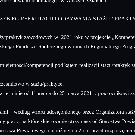
złość powiatu lęborskiego” w Waszych szkołach!
ZEBIEG REKRUTACJI I ODBYWANIA STAŻU / PRAKT
aży/praktyk zawodowych w 2021 roku w projekcie „Kompete
jskiego Funduszu Społecznego w ramach Regionalnego Pro
miejętności/kompetencji pod kątem realizacji stażu/prakty
zestnictwo w stażu/praktyce.
erminie od 11 marca do 25 marca 2021 r. pracownikowi szkoł
ami – według wzoru udostępnionego przez Organizatora st
ny pracy, na które skierowanie otrzymasz od Starostwa Powi
arostwa Powiatowego najpóźniej na 2 dni przed rozpoczęciem s