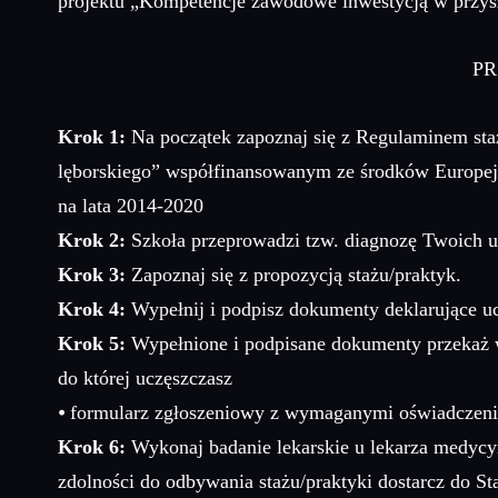
projektu „Kompetencje zawodowe inwestycją w przys
PR
Krok 1:
Na początek zapoznaj się z Regulaminem st
lęborskiego” współfinansowanym ze środków Europe
na lata 2014-2020
Krok 2:
Szkoła przeprowadzi tzw. diagnozę Twoich u
Krok 3:
Zapoznaj się z propozycją stażu/praktyk.
Krok 4:
Wypełnij i podpisz dokumenty deklarujące uc
Krok 5:
Wypełnione i podpisane dokumenty przekaż w t
do której uczęszczasz
⦁ formularz zgłoszeniowy z wymaganymi oświadczeni
Krok 6:
Wykonaj badanie lekarskie u lekarza medycy
zdolności do odbywania stażu/praktyki dostarcz do St