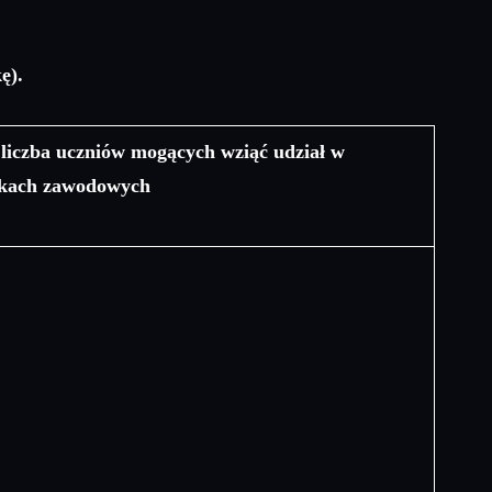
ę).
liczba uczniów mogących wziąć udział w
ykach zawodowych