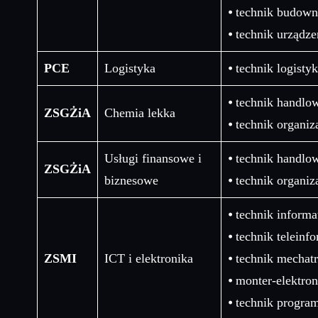
⦁ technik budown
⦁ technik urządz
PCE
Logistyka
⦁ technik logistyk
⦁ technik handlo
ZSGŻiA
Chemia lekka
⦁ technik organiz
Usługi finansowe i
⦁ technik handlo
ZSGŻiA
biznesowe
⦁ technik organiz
⦁ technik informa
⦁ technik teleinf
ZSMI
ICT i elektronika
⦁ technik mechat
⦁ monter-elektron
⦁ technik program