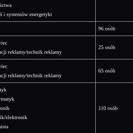
ictwa
eń i systemów energetyki
96 osób
wiec
25 osób
acji reklamy/technik reklamy
wiec
65 osób
acji reklamy/technik reklamy
tyk
ormatyk
ronik
110 osób
ik/elektronik
ista