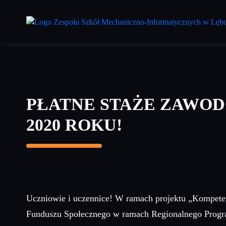
Przejdź
do
treści
głównej
PŁATNE STAŻE ZAWO
2020 ROKU!
Uczniowie i uczennice! W ramach projektu „Kompete
Funduszu Społecznego w ramach Regionalnego Progra