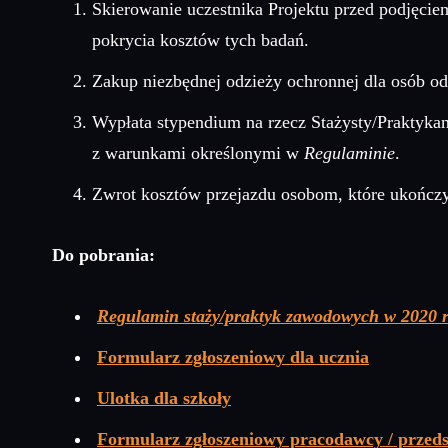
Skierowanie uczestnika Projektu przed podjęciem
pokrycia kosztów tych badań.
Zakup niezbędnej odzieży ochronnej dla osób o
Wypłata stypendium na rzecz Stażysty/Praktykan
z warunkami określonymi w
Regulaminie
.
Zwrot kosztów przejazdu osobom, które ukończ
Do pobrania:
Regulamin staży/praktyk zawodowych w 2020 
Formularz zgłoszeniowy dla ucznia
Ulotka dla szkoły
Formularz zgłoszeniowy pracodawcy / przeds