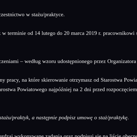
zestnictwo w stażu/praktyce.
terminie od 14 lutego do 20 marca 2019 r. pracownikowi szko
zeniami – według wzoru udostępnionego przez Organizator
ny pracy, na które skierowanie otrzymasz od Starostwa Powi
arostwa Powiatowego najpóźniej na 2 dni przed rozpoczęciem s
tażu/praktyk, a następnie podpisz umowę o staż/praktykę.
rdzaj wykonywane zadania oraz podpisuj się na liście obecno