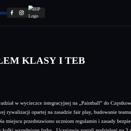
ŁEM KLASY I TEB
udział w wycieczce integracyjnej na „Paintball” do Częstkow
j rywalizacji opartej na zasadzie fair play, budowanie team
Na miejscu przedstawiono uczniom regulamin i zasady bezpi
kulki wypełnione farbą . Uczniowie zostali podzieleni na 2 