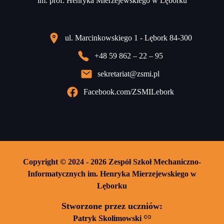
im. prof. Henryka Mierzejewskiego w Lęborku
ul. Marcinkowskiego 1 - Lębork 84-300
+48 59 862 – 22 – 95
sekretariat@zsmi.pl
Facebook.com/ZSMILebork
Copyright © 2024 - 2026 Zespół Szkoł Mechaniczno-
Informatycznych im. Henryka Mierzejewskiego w
Lęborku
Stworzone przez uczniów:
Patryk Skolimowski