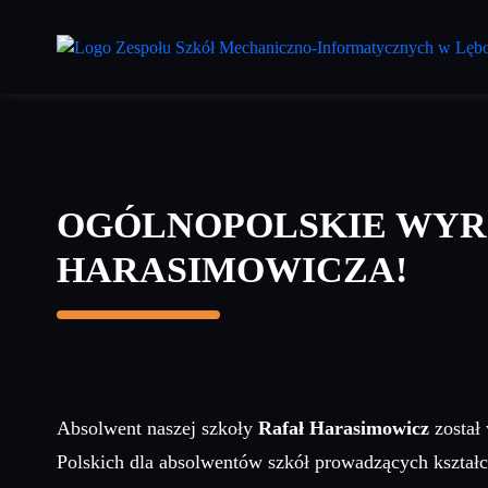
Przejdź
do
treści
głównej
OGÓLNOPOLSKIE WYR
HARASIMOWICZA!
Absolwent naszej szkoły
Rafał Harasimowicz
został
Polskich dla absolwentów szkół prowadzących ks