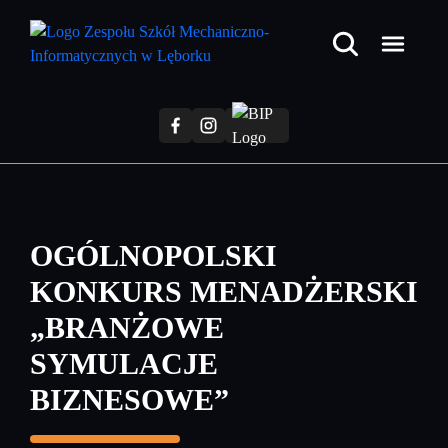
Przejdź
do
treści
głównej
OGÓLNOPOLSKI
KONKURS MENADŻERSKI
„BRANŻOWE
SYMULACJE
BIZNESOWE”