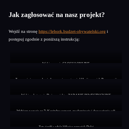
Jak zagłosować na nasz projekt?
Wejdź na stronę
https://lebork.budzet-obywatelski.org
i
postępuj zgodnie z poniższą instrukcją:
Wybierz opcję GŁOSUJ ONLINE
Zapoznaj się z zasadami głosowania, następnie kliknij przycisk Rozpocznij
głosowanie
Wybierz kategorię Duży projekt – ZADANIE INWESTYCYJNE
Wybierz pozycję nr 7: Kapitalny remont, modernizacja i doposażenie sali
gimnastycznej przy ZSM-I w Lęborku, na potrzeby młodzieży szkolnej ZSMI
razem z II LO, mieszkańców
Zatwierdź wybór klikając przycisk Dalej