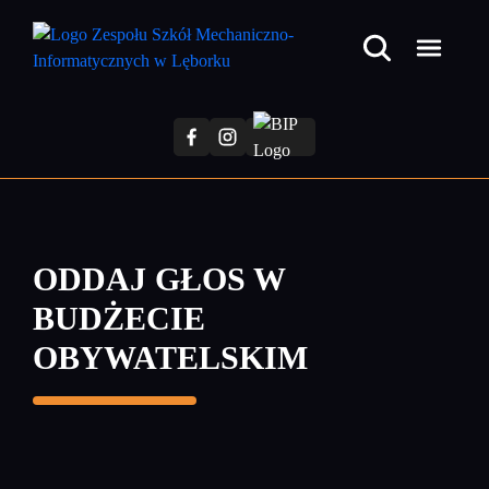
Przejdź
do
treści
głównej
ODDAJ GŁOS W
BUDŻECIE
OBYWATELSKIM