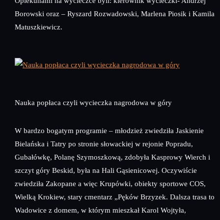
Opiekunami na wycieczce byli: kierownik wycieczki- Andrzej
Borowski oraz – Ryszard Rozwadowski, Marlena Piosik i Kamila
Matuszkiewicz.
Nauka popłaca czyli wycieczka nagrodowa w góry
W bardzo bogatym programie – młodzież zwiedziła Jaskienie
Bielańska i Tatry po stronie słowackiej w rejonie Popradu,
Gubałówkę, Polanę Szymoszkową, zdobyła Kasprowy Wierch i
szczyt góry Beskid, była na Hali Gąsienicowej. Oczywiście
zwiedziła Zakopane a więc Krupówki, obiekty sportowe COS,
Wielką Krokiew, stary cmentarz „Pęków Brzyzek. Dalsza trasa to
Wadowice z domem, w którym mieszkał Karol Wojtyła,