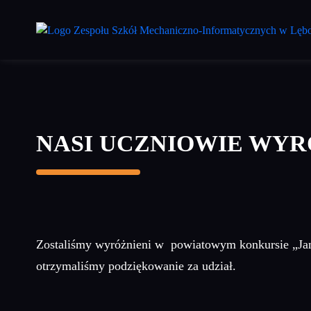
Przejdź
do
treści
głównej
NASI UCZNIOWIE WYR
Zostaliśmy wyróżnieni w powiatowym konkursie „Jan 
otrzymaliśmy podziękowanie za udział.