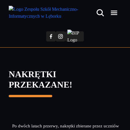
Przejdź
do
treści
głównej
NAKRĘTKI
PRZEKAZANE!
Po dwóch latach przerwy, nakrętki zbierane przez uczniów